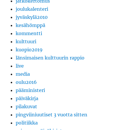
jatkokertomus
joulukalenteri
jyväskylä2010
kesähömppä
kommentti
kulttuuri
kuopio2019
länsimaisen kulttuurin rappio
live
media
oulu2016
pääministeri
päiväkirja
pilakuvat
pingviiniuutiset 3 vuotta sitten
politiikka