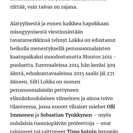
riittää, vain taivas on rajana.
Alatyylisestä ja ennen kaikkea hapokkaan
misogyynisestä viestinnästään
tavaramerkkinsä tehnyt Lokka on edustanut
heikolla menestyksellä perussuomalaisten
kaatopaikaksi muodostunutta Muutos 2011 -
puoluetta. Eurovaaleissa 2014 hän keräsi 309
ääntä, eduskuntavaaleissa 2015 saalis jäi 271
ääneen. Silti Lokka on monen
perussuomalaisiin pettyneen
elämänkoululaisen viimeinen ja ainoa toivo
tilanteessa, jossa nuoret vihaiset miehet
Olli
Immonen
ja
Sebastian Tynkkynen
– myös
oululaisia tuomiopäivän profeettoja – ovat
taipuneet tai taittuneet
Timo Soinin
lempeän