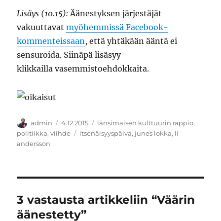
Lisäys (10.15):
Äänestyksen järjestäjät
vakuuttavat
myöhemmissä Facebook-
kommenteissaan
, että yhtäkään ääntä ei
sensuroida. Siinäpä lisäsyy
klikkailla vasemmistoehdokkaita.
Kirjoittaja
Julkaistu
Kategoriat
admin
4.12.2015
länsimaisen kulttuurin rappio
,
Avainsanat
politiikka
,
viihde
itsenäisyyspäivä
,
junes lokka
,
li
andersson
3 vastausta artikkeliin “Väärin
äänestetty”