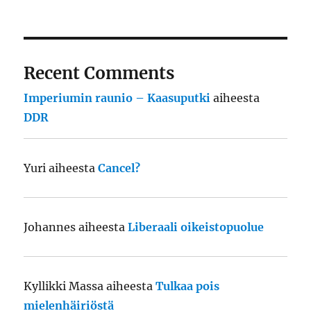
Recent Comments
Imperiumin raunio – Kaasuputki
aiheesta
DDR
Yuri
aiheesta
Cancel?
Johannes
aiheesta
Liberaali oikeistopuolue
Kyllikki Massa
aiheesta
Tulkaa pois
mielenhäiriöstä