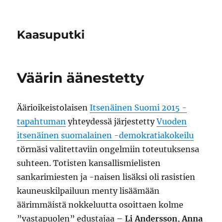
Kaasuputki
Väärin äänestetty
Äärioikeistolaisen
Itsenäinen Suomi 2015 -
tapahtuman
yhteydessä järjestetty
Vuoden
itsenäinen suomalainen -demokratiakokeilu
törmäsi valitettaviin ongelmiin toteutuksensa
suhteen. Totisten kansallismielisten
sankarimiesten ja -naisen lisäksi oli rasistien
kauneuskilpailuun menty lisäämään
äärimmäistä nokkeluutta osoittaen kolme
”vastapuolen” edustajaa –
Li Andersson
,
Anna