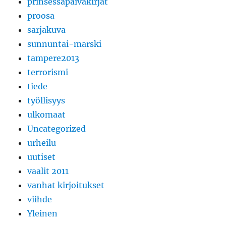
prinsessapäiväkirjat
proosa
sarjakuva
sunnuntai-marski
tampere2013
terrorismi
tiede
työllisyys
ulkomaat
Uncategorized
urheilu
uutiset
vaalit 2011
vanhat kirjoitukset
viihde
Yleinen