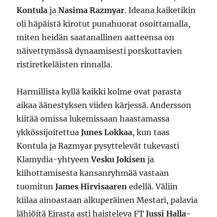
Kontula
ja
Nasima Razmyar
. Ideana kaiketikin
oli häpäistä kirotut punahuorat osoittamalla,
miten heidän saatanallinen aatteensa on
näivettymässä dynaamisesti porskuttavien
ristiretkeläisten rinnalla.
Harmillista kyllä kaikki kolme ovat parasta
aikaa äänestyksen viiden kärjessä. Andersson
kiitää omissa lukemissaan haastamassa
ykkössijoitettua
Junes Lokkaa
, kun taas
Kontula ja Razmyar pysyttelevät tukevasti
Klamydia-yhtyeen
Vesku Jokisen
ja
kiihottamisesta kansanryhmää vastaan
tuomitun
James Hirvisaaren
edellä. Väliin
kiilaa ainoastaan alkuperäinen Mestari, palavia
lähiöitä Eirasta asti haisteleva FT
Jussi Halla-