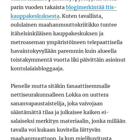
parin vuoden takaista
blogimerkintää Itis-
kauppakeskuksesta
. Kuten tavallista,
oululainen maahanmuuttokriitikko tuntee
itähelsinkiläisen kauppakeskuksen ja
metroaseman ympäristöineen telepaattisella
havaintokyvyllään paremmin kuin alueella
toistakymmentä vuotta liki päivittäin asioinut
kontulalaisbloggaaja.
Pienelle mutta sitäkin fanaattisemmalle
nettiseurakunnalleen Lokka on uuttera
sananvapaustaistelija, joka vaivojaan
säästämättä tilaa ja julkaisee kaiken ei-
salaiseksi merkityn materiaalin, jonka millään
tavalla voi kukaan kuvitella liittyvän
maahanmuuttoon. Ja kun mielikuvitusta