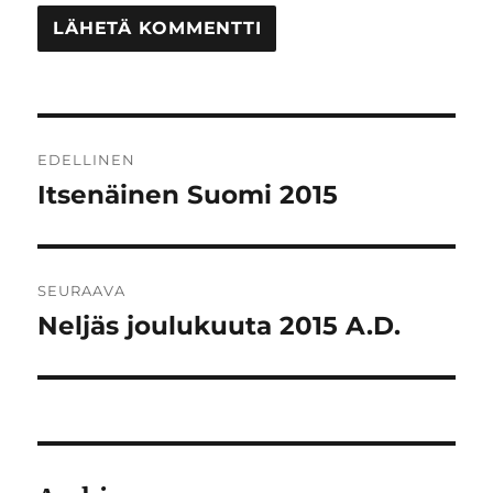
Artikkelien
EDELLINEN
selaus
Itsenäinen Suomi 2015
Edellinen
artikkeli:
SEURAAVA
Neljäs joulukuuta 2015 A.D.
Seuraava
artikkeli: