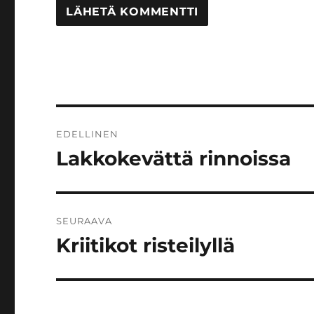
Artikkelien
EDELLINEN
selaus
Lakkokevättä rinnoissa
Edellinen
artikkeli:
SEURAAVA
Kriitikot risteilyllä
Seuraava
artikkeli: