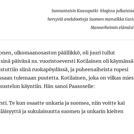
Sunnuntaisin Kaasuputki-blogissa julkaista
hersyviä anekdootteja Suomen marsalkka Gust
Mannerheimin elämäst
onen, ulkomaanosaston päällikkö, oli juuri tullut
 sinä päivänä ns. vuoristoeversti Kotilainen oli käymässä
Istuttiin siinä ruokapöydässä, ja puheenaiheista rupesi
saan tulemaan puutetta. Kotilainen, joka on vilkas mies
kustelun käyntiin. Hän sanoi Paasoselle:
sti. Te kun osaatte unkaria ja suomea, niin voitte kai
läisyyttä ja sukulaisuutta suomen ja unkarin kielten