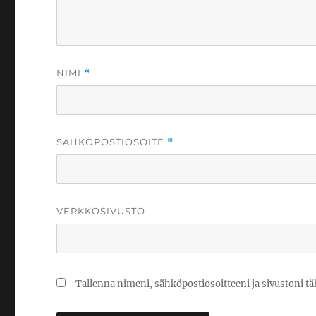
NIMI
*
SÄHKÖPOSTIOSOITE
*
VERKKOSIVUSTO
Tallenna nimeni, sähköpostiosoitteeni ja sivustoni 