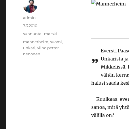
Kirjoittaja
admin
Julkaistu
7.3.2010
Kategoriat
sunnuntai-marski
Avainsanat
mannerheim
,
suomi
,
unkari
,
vilho petter
Eversti Paas
nenonen
”
Unkarista ja
Mikkelissä. 
vähän kerras
halusi saada kes
– Kuulkaas, ever
sanoa, mitä yhtä
välillä on?