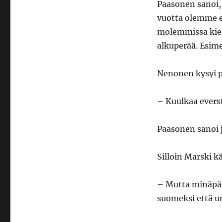
Paasonen sanoi, 
vuotta olemme e
molemmissa kiel
alkuperää. Esim
Nenonen kysyi p
– Kuulkaa evers
Paasonen sanoi jo
Silloin Marski k
– Mutta minäpä 
suomeksi että u