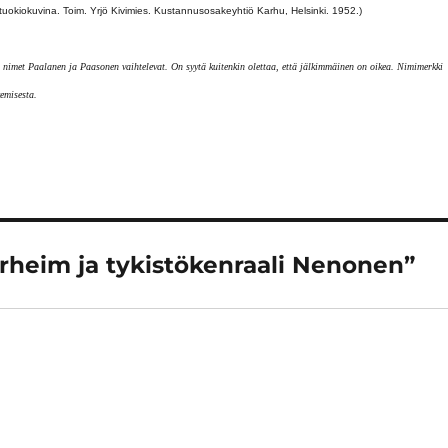
okiokuvina. Toim. Yrjö Kivimies. Kustannusosakeyhtiö Karhu, Helsinki. 1952.)
 nimet Paalanen ja Paasonen vaihtelevat. On syytä kuitenkin olettaa, että jälkimmäinen on oikea. Nimimerkki
kemisesta.
erheim ja tykistökenraali Nenonen”