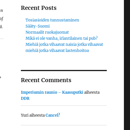
Recent Posts
an
af
Tosiasioiden tunnustaminen
Sääty-Suomi
ä.
Normaalit ruokajuomat
Mikä ei ole vanha, irlantilainen tai pub?
Miehiä jotka vihaavat naisia jotka vihaavat
miehiä jotka vihaavat lastenhoitoa
,
Recent Comments
Imperiumin raunio – Kaasuputki
aiheesta
DDR
Yuri
aiheesta
Cancel?