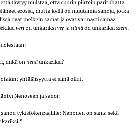
että täytyy muistaa, että suurin piirtein parituhatta
läneet erossa, mutta kyllä on muutamia sanoja, jotka
issä ovat melkein samat ja ovat varmasti samaa
erkiksi
veri
on unkariksi
ver
ja
silmä
on unkariksi
szem
.
uolestaan:
ti, mikä on
nenä
unkariksi?
takin; yhtäläisyyttä ei siinä ollut.
ääntyi Nenoseen ja sanoi:
sanon tykistökenraalille: Nenonen on sama sekä
nkariksi.”