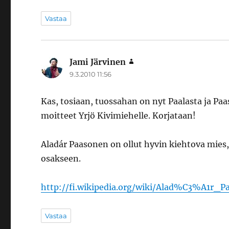
Vastaa
Jami Järvinen
sanoo:
9.3.2010 11:56
Kas, tosiaan, tuossahan on nyt Paalasta ja Paa
moitteet Yrjö Kivimiehelle. Korjataan!
Aladár Paasonen on ollut hyvin kiehtova mies,
osakseen.
http://fi.wikipedia.org/wiki/Alad%C3%A1r_P
Vastaa