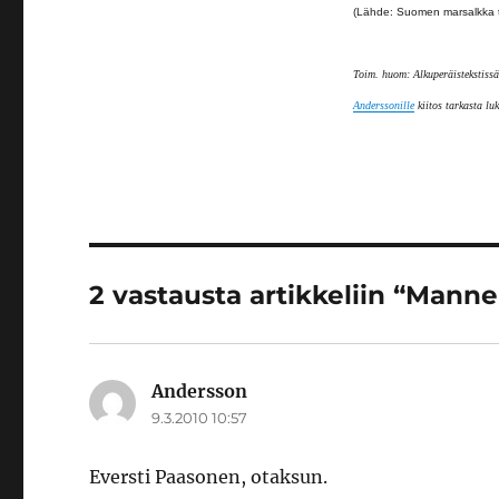
(Lähde: Suomen marsalkka tu
Toim. huom: Alkuperäistekstissä
Anderssonille
kiitos tarkasta lu
2 vastausta artikkeliin “Mann
Andersson
sanoo:
9.3.2010 10:57
Eversti Paasonen, otaksun.