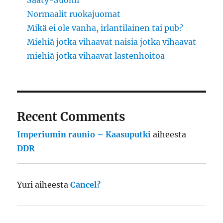
Sääty-Suomi
Normaalit ruokajuomat
Mikä ei ole vanha, irlantilainen tai pub?
Miehiä jotka vihaavat naisia jotka vihaavat
miehiä jotka vihaavat lastenhoitoa
Recent Comments
Imperiumin raunio – Kaasuputki
aiheesta
DDR
Yuri
aiheesta
Cancel?