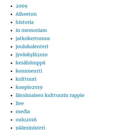
2009
Aiheeton
historia
in memoriam
jatkokertomus
joulukalenteri
jyväskylä2010
kesähömppä
kommentti
kulttuuri
kuopio2019
länsimaisen kulttuurin rappio
live
media
oulu2016
pääministeri