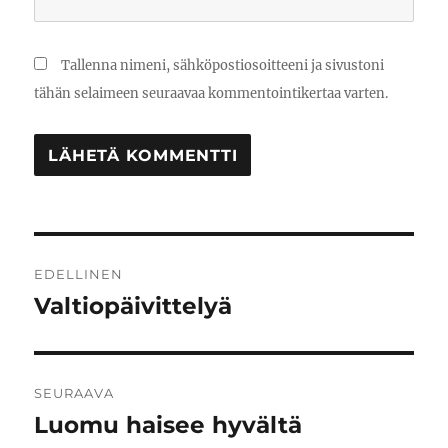
Tallenna nimeni, sähköpostiosoitteeni ja sivustoni
tähän selaimeen seuraavaa kommentointikertaa varten.
Artikkelien
EDELLINEN
selaus
Valtiopäivittelyä
Edellinen
artikkeli:
SEURAAVA
Luomu haisee hyvältä
Seuraava