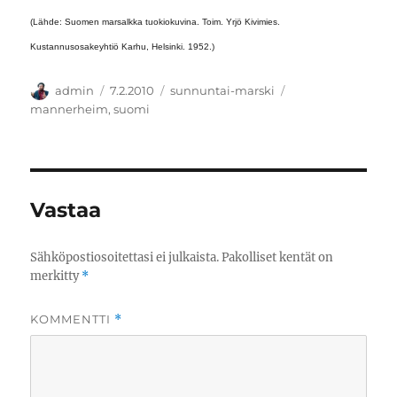
(Lähde: Suomen marsalkka tuokiokuvina. Toim. Yrjö Kivimies.
Kustannusosakeyhtiö Karhu, Helsinki. 1952.)
Kirjoittaja
Julkaistu
Kategoriat
Avainsanat
admin
7.2.2010
sunnuntai-marski
mannerheim
,
suomi
Vastaa
Sähköpostiosoitettasi ei julkaista.
Pakolliset kentät on
merkitty
*
KOMMENTTI
*