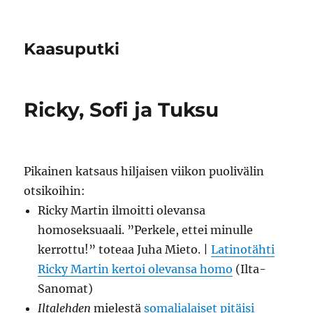
Kaasuputki
Ricky, Sofi ja Tuksu
Pikainen katsaus hiljaisen viikon puolivälin
otsikoihin:
Ricky Martin ilmoitti olevansa
homoseksuaali. ”Perkele, ettei minulle
kerrottu!” toteaa Juha Mieto. |
Latinotähti
Ricky Martin kertoi olevansa homo
(Ilta-
Sanomat)
Iltalehden
mielestä
somalialaiset pitäisi