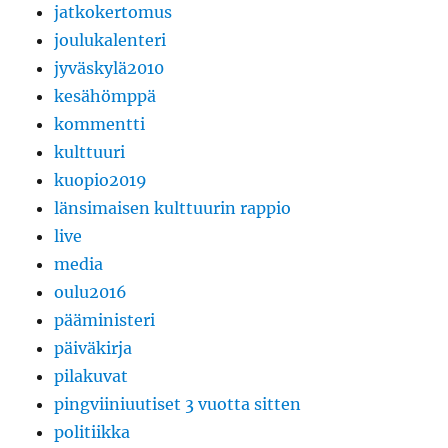
jatkokertomus
joulukalenteri
jyväskylä2010
kesähömppä
kommentti
kulttuuri
kuopio2019
länsimaisen kulttuurin rappio
live
media
oulu2016
pääministeri
päiväkirja
pilakuvat
pingviiniuutiset 3 vuotta sitten
politiikka