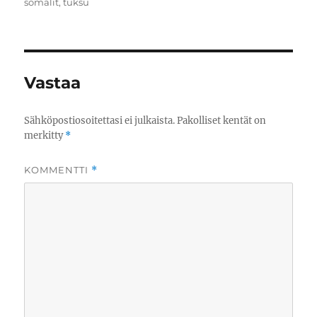
somalit
,
tuksu
Vastaa
Sähköpostiosoitettasi ei julkaista.
Pakolliset kentät on
merkitty
*
KOMMENTTI
*