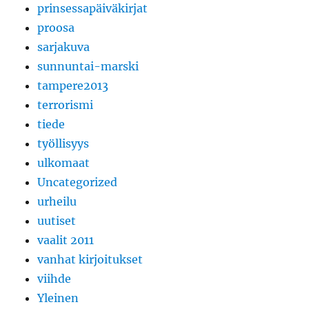
prinsessapäiväkirjat
proosa
sarjakuva
sunnuntai-marski
tampere2013
terrorismi
tiede
työllisyys
ulkomaat
Uncategorized
urheilu
uutiset
vaalit 2011
vanhat kirjoitukset
viihde
Yleinen