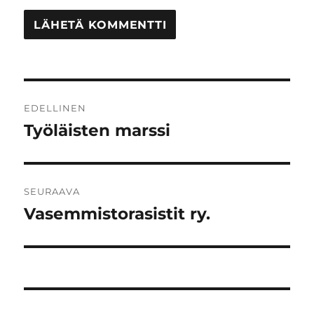
Artikkelien
EDELLINEN
selaus
Työläisten marssi
Edellinen
artikkeli:
SEURAAVA
Vasemmistorasistit ry.
Seuraava
artikkeli: