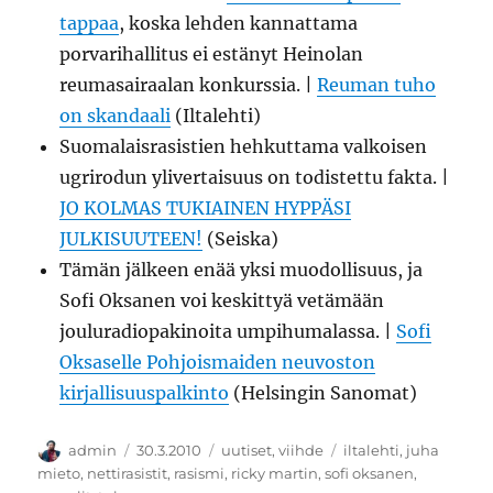
tappaa
, koska lehden kannattama
porvarihallitus ei estänyt Heinolan
reumasairaalan konkurssia. |
Reuman tuho
on skandaali
(Iltalehti)
Suomalaisrasistien hehkuttama valkoisen
ugrirodun ylivertaisuus on todistettu fakta. |
JO KOLMAS TUKIAINEN HYPPÄSI
JULKISUUTEEN!
(Seiska)
Tämän jälkeen enää yksi muodollisuus, ja
Sofi Oksanen voi keskittyä vetämään
jouluradiopakinoita umpihumalassa. |
Sofi
Oksaselle Pohjoismaiden neuvoston
kirjallisuuspalkinto
(Helsingin Sanomat)
Kirjoittaja
Julkaistu
Kategoriat
Avainsanat
admin
30.3.2010
uutiset
,
viihde
iltalehti
,
juha
mieto
,
nettirasistit
,
rasismi
,
ricky martin
,
sofi oksanen
,