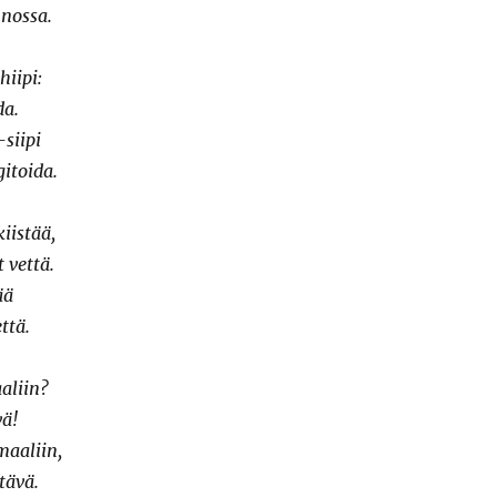
nossa.
hiipi:
da.
siipi
gitoida.
kiistää,
 vettä.
ää
ttä.
aliin?
vä!
maaliin,
tävä.