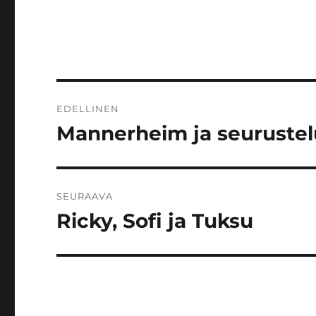
Artikkelien
EDELLINEN
selaus
Mannerheim ja seurustel
Edellinen
artikkeli:
SEURAAVA
Ricky, Sofi ja Tuksu
Seuraava
artikkeli: