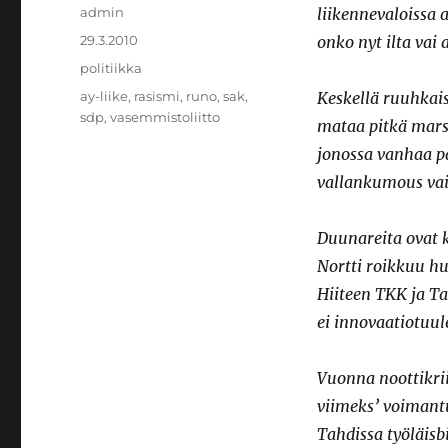
Kirjoittaja
admin
liikennevaloissa 
Julkaistu
29.3.2010
onko nyt ilta vai
Kategoriat
politiikka
Avainsanat
ay-liike
,
rasismi
,
runo
,
sak
,
Keskellä ruuhkai
sdp
,
vasemmistoliitto
mataa pitkä mars
jonossa vanhaa p
vallankumous vai 
Duunareita ovat k
Nortti roikkuu hu
Hiiteen TKK ja Ta
ei innovaatiotuule
Vuonna noottikrii
viimeks’ voimant
Tahdissa työläisbi