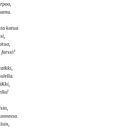
arpoo,
 aamu.
sta katua
si,
atua;
farssi?
aikki,
ulella.
iKki,
lla!
sin,
unnossa.
isin,