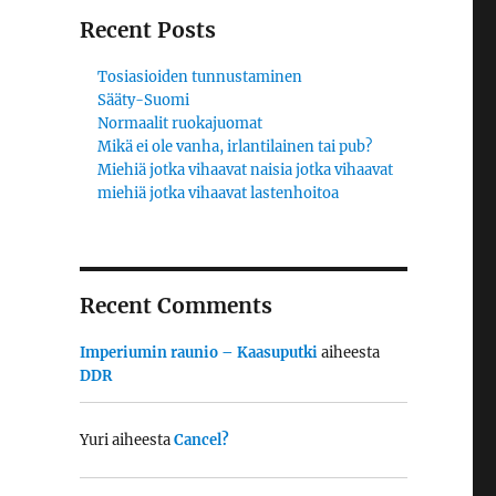
Recent Posts
Tosiasioiden tunnustaminen
Sääty-Suomi
Normaalit ruokajuomat
Mikä ei ole vanha, irlantilainen tai pub?
Miehiä jotka vihaavat naisia jotka vihaavat
miehiä jotka vihaavat lastenhoitoa
Recent Comments
Imperiumin raunio – Kaasuputki
aiheesta
DDR
Yuri
aiheesta
Cancel?