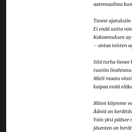
aatemaailma kun
Tunne ajatuksiin 
Ei enää uutta voi
Kokoomuksen ay-
– antaa toisten a
Sitä turha lienee 
ruutiin livahtanut
Mieli maata viist
kaipaa enää eläke
Miten käymme va
Ääniä on kerättä
Vain yksi pääsee 
jäsenten on herät