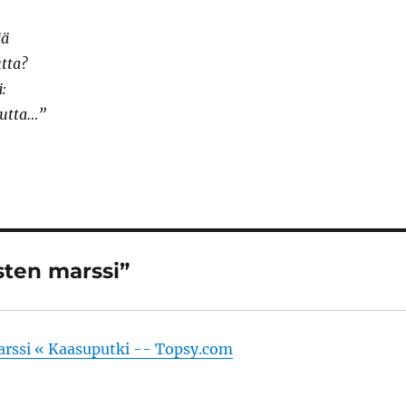
ää
tta?
ä:
mutta…”
isten marssi”
arssi « Kaasuputki -- Topsy.com