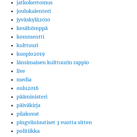
jatkokertomus
joulukalenteri
jyväskylä2010
kesähömppä
kommentti
kulttuuri
kuopio2019
länsimaisen kulttuurin rappio
live
media
oulu2016
pääministeri
päiväkirja
pilakuvat
pingviiniuutiset 3 vuotta sitten
politiikka