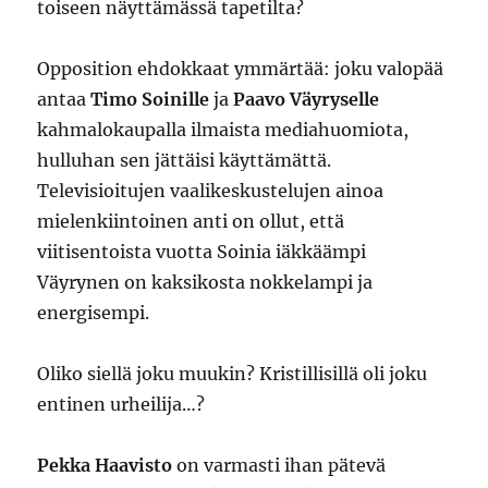
toiseen näyttämässä tapetilta?
Opposition ehdokkaat ymmärtää: joku valopää
antaa
Timo Soinille
ja
Paavo Väyryselle
kahmalokaupalla ilmaista mediahuomiota,
hulluhan sen jättäisi käyttämättä.
Televisioitujen vaalikeskustelujen ainoa
mielenkiintoinen anti on ollut, että
viitisentoista vuotta Soinia iäkkäämpi
Väyrynen on kaksikosta nokkelampi ja
energisempi.
Oliko siellä joku muukin? Kristillisillä oli joku
entinen urheilija…?
Pekka Haavisto
on varmasti ihan pätevä