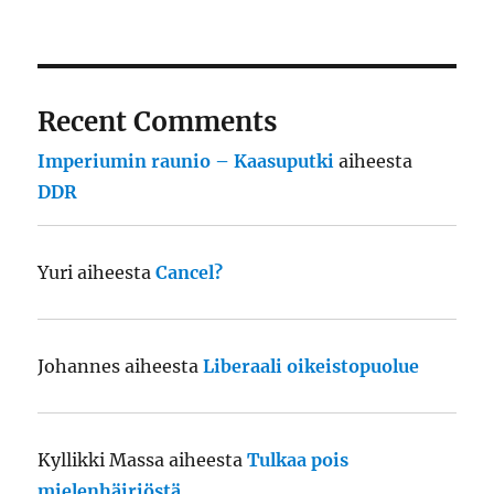
Recent Comments
Imperiumin raunio – Kaasuputki
aiheesta
DDR
Yuri
aiheesta
Cancel?
Johannes
aiheesta
Liberaali oikeistopuolue
Kyllikki Massa
aiheesta
Tulkaa pois
mielenhäiriöstä