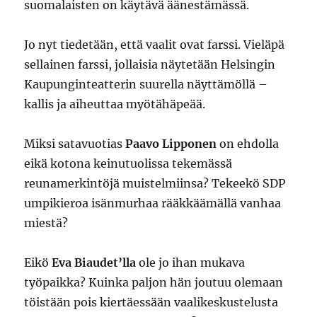
suomalaisten on käytävä äänestämässä.
Jo nyt tiedetään, että vaalit ovat farssi. Vieläpä
sellainen farssi, jollaisia näytetään Helsingin
Kaupunginteatterin suurella näyttämöllä –
kallis ja aiheuttaa myötähäpeää.
Miksi satavuotias
Paavo Lipponen
on ehdolla
eikä kotona keinutuolissa tekemässä
reunamerkintöjä muistelmiinsa? Tekeekö SDP
umpikieroa isänmurhaa rääkkäämällä vanhaa
miestä?
Eikö
Eva Biaudet’lla
ole jo ihan mukava
työpaikka? Kuinka paljon hän joutuu olemaan
töistään pois kiertäessään vaalikeskustelusta