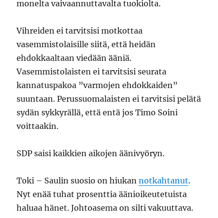
monelta vaivaannuttavalta tuokiolta.
Vihreiden ei tarvitsisi motkottaa
vasemmistolaisille siitä, että heidän
ehdokkaaltaan viedään ääniä.
Vasemmistolaisten ei tarvitsisi seurata
kannatuspakoa ”varmojen ehdokkaiden”
suuntaan. Perussuomalaisten ei tarvitsisi pelätä
sydän sykkyrällä, että entä jos Timo Soini
voittaakin.
SDP saisi kaikkien aikojen äänivyöryn.
Toki – Saulin suosio on hiukan
notkahtanut
.
Nyt enää tuhat prosenttia äänioikeutetuista
haluaa hänet. Johtoasema on silti vakuuttava.