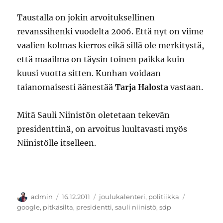
Taustalla on jokin arvoituksellinen
revanssihenki vuodelta 2006. Että nyt on viime
vaalien kolmas kierros eikä sillä ole merkitystä,
että maailma on täysin toinen paikka kuin
kuusi vuotta sitten. Kunhan voidaan
taianomaisesti äänestää
Tarja Halosta
vastaan.
Mitä Sauli Niinistön oletetaan tekevän
presidenttinä, on arvoitus luultavasti myös
Niinistölle itselleen.
Kirjoittaja
Julkaistu
Kategoriat
Avainsana
admin
16.12.2011
joulukalenteri
,
politiikka
google
,
pitkäsilta
,
presidentti
,
sauli niinistö
,
sdp