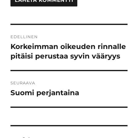
Artikkelien
EDELLINEN
selaus
Korkeimman oikeuden rinnalle
Edellinen
artikkeli:
pitäisi perustaa syvin vääryys
SEURAAVA
Suomi perjantaina
Seuraava
artikkeli: