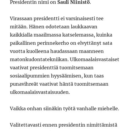
Presidentin nimi on
Sauli Niinistö
.
Virassaan presidentti ei varsinaisesti tee
mitään. Hänen odotetaan laukkaavan
kaikkialla maailmassa katselemassa, kuinka
paikallinen perinnekerho on elvyttänyt sata
vuotta kuolleena haudassaan maanneen
matonkudontatekniikan. Ulkomaalaisvastaiset
vaativat presidenttiä tuomitsemaan
sosiaalipummien hyysäämisen, kun taas
punavihreät vaativat häntä tuomitsemaan
ulkomaalaisvastaisuuden.
Vaikka onhan siinäkin työtä vanhalle miehelle.
Valitettavasti ennen presidentin nimittämistä