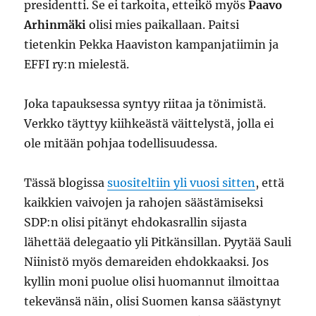
presidentti. Se ei tarkoita, etteikö myös
Paavo
Arhinmäki
olisi mies paikallaan. Paitsi
tietenkin Pekka Haaviston kampanjatiimin ja
EFFI ry:n mielestä.
Joka tapauksessa syntyy riitaa ja tönimistä.
Verkko täyttyy kiihkeästä väittelystä, jolla ei
ole mitään pohjaa todellisuudessa.
Tässä blogissa
suositeltiin yli vuosi sitten
, että
kaikkien vaivojen ja rahojen säästämiseksi
SDP:n olisi pitänyt ehdokasrallin sijasta
lähettää delegaatio yli Pitkänsillan. Pyytää Sauli
Niinistö myös demareiden ehdokkaaksi. Jos
kyllin moni puolue olisi huomannut ilmoittaa
tekevänsä näin, olisi Suomen kansa säästynyt