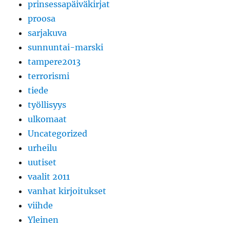
prinsessapäiväkirjat
proosa
sarjakuva
sunnuntai-marski
tampere2013
terrorismi
tiede
työllisyys
ulkomaat
Uncategorized
urheilu
uutiset
vaalit 2011
vanhat kirjoitukset
viihde
Yleinen