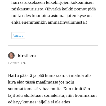
harrastuksekseen leikekirjojen kokoamisen
raiskausuutisista. (Eivätkä kaikki pomot pidä
noita edes huonoina asioina, joten kyse on
ehkä enemmänkin ammatinvalinnasta.)
Vastaa
kirsti era
sanoo:
1.2.2012 0:36
Hattu päästä ja pää kumaraan: ei mahda olla
kiva elää tässä maailmassa jos noin
suunnattomasti vihaa muita. Kun nimittäin
lajittelu aloitetaan somaleista, niin hommahan
edistyy kunnes jäljellä ei ole edes