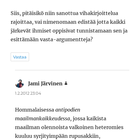
Siis, pitäisikö niin sanottua vihakirjoittelua
rajoittaa, vai nimenomaan edistää jotta kaikki
järkevät ihmiset oppisivat tunnistamaan sen ja
esittämään vasta-argumentteja?
Vastaa
Jami Järvinen
sanoo:
1.2.2012 23:04
Hommalaisessa
antipodien
maailmankaikkeudessa
, jossa kaikista
maailman olennoista valkoinen heteromies
kuuluu syrjityimpään rupusakkiin,