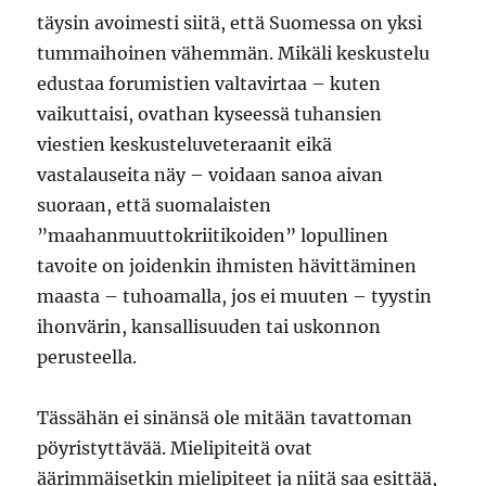
täysin avoimesti siitä, että Suomessa on yksi
tummaihoinen vähemmän. Mikäli keskustelu
edustaa forumistien valtavirtaa – kuten
vaikuttaisi, ovathan kyseessä tuhansien
viestien keskusteluveteraanit eikä
vastalauseita näy – voidaan sanoa aivan
suoraan, että suomalaisten
”maahanmuuttokriitikoiden” lopullinen
tavoite on joidenkin ihmisten hävittäminen
maasta – tuhoamalla, jos ei muuten – tyystin
ihonvärin, kansallisuuden tai uskonnon
perusteella.
Tässähän ei sinänsä ole mitään tavattoman
pöyristyttävää. Mielipiteitä ovat
äärimmäisetkin mielipiteet ja niitä saa esittää,