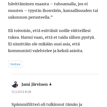
hävittäminen maasta – tuhoamalla, jos ei
muuten – tyystin ihonvärin, kansallisuuden tai
uskonnon perusteella.”
Eli toivoisin, että esittäisit noille väitteillesi
tukea. Harmi vaan, että et taida siihen pystyä.
Ei nimittäin ole mikään uusi asia, että
kommunisti valehtelee ja keksii asioita.
Vastaa
Jami Järvinen
sanoo:
12.3.2012 8:28
Spämmifiltteri oli tulkinnut tämän ja