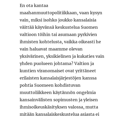
En ota kantaa
maahanmuuttopolitiikkaan, vaan kysyn
vain, miksi isohko joukko kansalaisia
väittää käyvänsä keskustelua Suomen
valtioon töihin tai asumaan pyrkivien
ihmisten kohtelusta, vaikka oikeasti he
vain haluavat maamme olevan
yksivärinen, yksikielinen ja kukaties vain
yhden puolueen johtama? Valtion ja
kuntien viranomaiset ovat yrittäneet
erilaisten kansalaisjärjestöjen kanssa
pohtia Suomeen kohdistuvan
muuttoliikkeen käytännön ongelmia
kansainvälisten sopimusten ja yleisen
ihmisoikeuskäsityksen valossa, mutta
mitään kansalaiskeskustelua asiasta ei