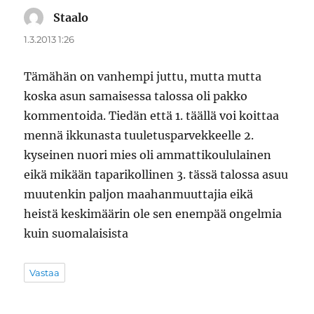
Staalo
sanoo:
1.3.2013 1:26
Tämähän on vanhempi juttu, mutta mutta
koska asun samaisessa talossa oli pakko
kommentoida. Tiedän että 1. täällä voi koittaa
mennä ikkunasta tuuletusparvekkeelle 2.
kyseinen nuori mies oli ammattikoululainen
eikä mikään taparikollinen 3. tässä talossa asuu
muutenkin paljon maahanmuuttajia eikä
heistä keskimäärin ole sen enempää ongelmia
kuin suomalaisista
Vastaa