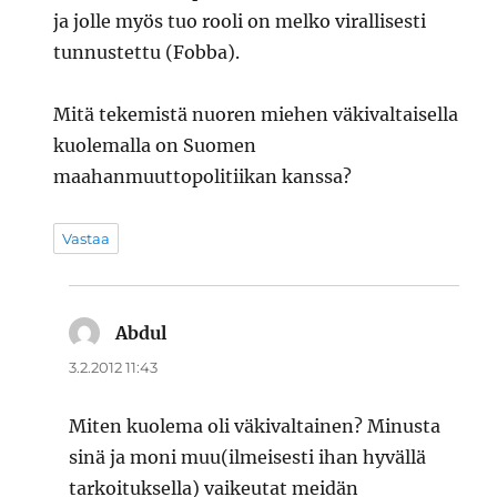
ja jolle myös tuo rooli on melko virallisesti
tunnustettu (Fobba).
Mitä tekemistä nuoren miehen väkivaltaisella
kuolemalla on Suomen
maahanmuuttopolitiikan kanssa?
Vastaa
Abdul
sanoo:
3.2.2012 11:43
Miten kuolema oli väkivaltainen? Minusta
sinä ja moni muu(ilmeisesti ihan hyvällä
tarkoituksella) vaikeutat meidän