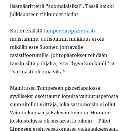
lisämääritteitä ”suomalaisiksi”. Tässä kaikki
julkisuuteen tihkuneet tiedot.
Kuten eräästä
tamperelaispizzeriasta
muistamme, uutisoinnin niukkuus ei ole
mikään este Suomen johtavalle
rasistifoorumille. Johtopäätökset tehdään
täysin siltä pohjalta, että ”hyvä kun kuoli” ja
”varmasti oli oma vika”.
Mainitussa Tampereen pizzeriapalossa
syylliseksi osoittautui lopulta vakuutuspetosta
suunnitellut yrittäjä, joka sattumoisin ei ollut
Väinön kansaa ja Kalevan heimoa. Homma-
keskustelussa oli siis arvattu oikein –
Päivi
Lipposen
erehtyessä omassa veikkauksessaan.