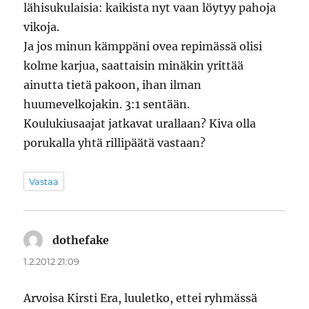
lähisukulaisia: kaikista nyt vaan löytyy pahoja
vikoja.
Ja jos minun kämppäni ovea repimässä olisi
kolme karjua, saattaisin minäkin yrittää
ainutta tietä pakoon, ihan ilman
huumevelkojakin. 3:1 sentään.
Koulukiusaajat jatkavat urallaan? Kiva olla
porukalla yhtä rillipäätä vastaan?
Vastaa
dothefake
sanoo:
1.2.2012 21:09
Arvoisa Kirsti Era, luuletko, ettei ryhmässä