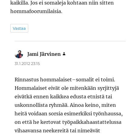
kaikilla. Jos ei somaleja kohtaan niin sitten
hommafoorumilaisia.
Vastaa
Jami Järvinen
sanoo:
31.1.2012 23:15
Rinnastus hommalaiset–somalit ei toimi.
Hommalaiset eivät ole mitenkään syrjittyjä
eivätkä ennen kaikkea edusta etnistä tai
uskonnollista ryhmää. Ainoa keino, miten
heitä voidaan sorsia esimerkiksi työnhaussa,
on että he kertovat työpaikkahaastattelussa
vihaavansa neekereitä tai nimeävät