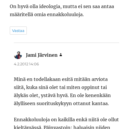
On hyvä olla ideologia, mutta ei sen saa antaa
määritellä omia ennakkoluuloja.
Vastaa
Jami Järvinen
sanoo:
4.2.2012 14:06
Minä en todellakaan esitä mitään arviota
siitä, kuka sinä olet tai miten oppinut tai
älykäs olet, ystävä hyvä. En ole kenenkään
älylliseen suorituskykyyn ottanut kantaa.
Ennakkoluuloja on kaikilla enkä niitä ole ollut
kieltämässä. Päinvastoin: haluaisin niiden