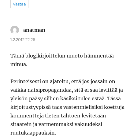
Vastaa
anatman
sanoo:
1.2.2012 22:26
Tämä blogikirjoittelun muoto hämmentää
minua.
Perinteisesti on ajateltu, että jos jossain on
vaikka natsipropagandaa, sitä ei saa levittää ja
yleisön pääsy siihen käsiksi tulee estää. Tässä
kirjoitustyypissä taas vastenmielisiksi koettuja
kommentteja tieten tahtoen levitetään
sitaatein ja varmemmaksi vakuudeksi
ruutukaappauksin.