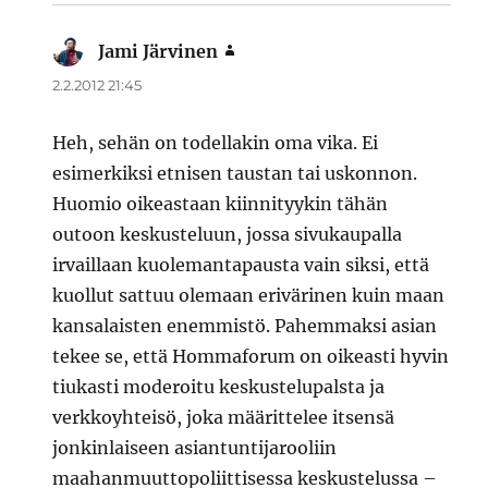
Jami Järvinen
sanoo:
2.2.2012 21:45
Heh, sehän on todellakin oma vika. Ei
esimerkiksi etnisen taustan tai uskonnon.
Huomio oikeastaan kiinnityykin tähän
outoon keskusteluun, jossa sivukaupalla
irvaillaan kuolemantapausta vain siksi, että
kuollut sattuu olemaan erivärinen kuin maan
kansalaisten enemmistö. Pahemmaksi asian
tekee se, että Hommaforum on oikeasti hyvin
tiukasti moderoitu keskustelupalsta ja
verkkoyhteisö, joka määrittelee itsensä
jonkinlaiseen asiantuntijarooliin
maahanmuuttopoliittisessa keskustelussa –