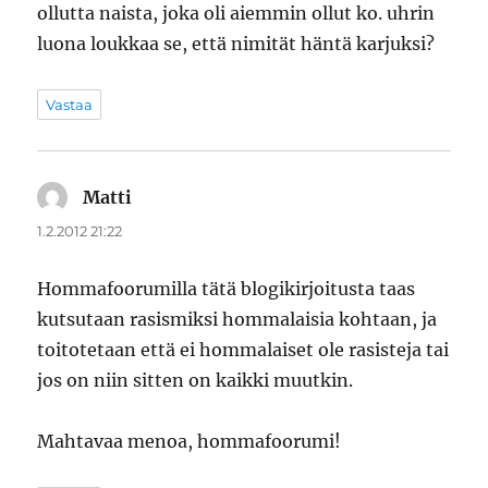
ollutta naista, joka oli aiemmin ollut ko. uhrin
luona loukkaa se, että nimität häntä karjuksi?
Vastaa
Matti
sanoo:
1.2.2012 21:22
Hommafoorumilla tätä blogikirjoitusta taas
kutsutaan rasismiksi hommalaisia kohtaan, ja
toitotetaan että ei hommalaiset ole rasisteja tai
jos on niin sitten on kaikki muutkin.
Mahtavaa menoa, hommafoorumi!