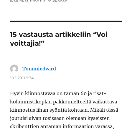
ikäluokat
,
timo t. a. mikkonen
15 vastausta artikkeliin “Voi
voittajia!”
Tommiedvard
sanoo:
10.1.2011 9:34
Hyvin kiinnostavaa on tämän 60 ja risat-
kolumnistikoplan pakkomielteeltä vaikuttava
kiinnostus lihan syöntiä kohtaan. Mikäli tässä
joutuisi aivan tosissaan olemaan kyseisten
skribenttien antaman informaation varassa,