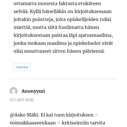
ottamatta monesta faktasta etukäteen
selvää. Kyllä hänelläkin on kirjoituksessaan
joitakin pointteja, joita opiskelijoiden tulisi
miettiä, mutta siitä huolimatta hänen
kirjoituksestaan paistaa läpi ajatusmaailma,
jonka mukaan maailma ja opiskeluolot eivät
olisi muuttuneet sitten hänen päiviensä.
Vastaa
Anonyymi
sanoo:
10.1.2011 19:55
@Asko Mäki: Ei kai tuon kirjoituksen –
voimakkaaseenkaan – kritisointiin tarvita