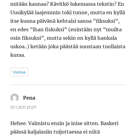
mitään kaunaa? Kävitkö lukemassa tekstin? En
Uusikylää laajemmin toki tunne, mutta en kyllä
itse kuuna päivänä kehtaisi sanoa ”fiksuksi”,
en edes ”ihan fiskuksi” (enintään nyt ”muilta
osin fiksuksi”, mutta sekin on kyllä hankala
uskoa..) ketään joka päästää suustaan tuollaista
kuraa.
Vastaa
Pena
sanoo:
10.1.2011 21:07
Hehee. Valmistu ensin ja inise sitten. Baskeri
päässä kaljalasiin tuijottaessa ei niitä