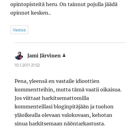
opintopisteitä heru. On tainnut pojulla jäädä
opinnot kesken..
Vastaa
Jami Järvinen
sanoo:
10.1.2011 21:52
Pena, yleensä en vastaile idioottien
kommentteihin, mutta tämä vaatii oikaisua.
Jos viittaat harkitsemattomilla
kommenteillasi bloginpitäjään ja tuohon
yläoikealla olevaan valokuvaan, kehotan
sinua harkitsemaan näöntarkastusta.