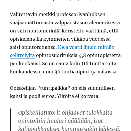
Valitettavin merkki professorivanhuksen
vääjäämättömästä valppaustason alenemisesta
on silti huutomerkillä koristeltu väittämä, että
opiskelemalla kymmenen viikkoa vuodessa
saisi opintorahansa.
Kela vaatii ilman mitään
selittelyitä
opintosuorituksia 4,8 opintopistettä
per kuukausi. Se on sama kuin 116 tuntia töitä
kuukaudessa, noin 30 tuntia opintoja viikossa.
Opiskelijan ”tuntipalkka” on siis suunnilleen
kaksi ja puoli euroa. Ylitöitä ei korvata.
Opiskelijatutorit ohjaavat tulokkaita
opintoihin haalari päällään, isot
kaljapakkaukset kummassakin kädessä.