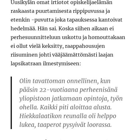
Uusikylän omat irtiotot opiskelijaelämän
raskaasta puurtamisesta rippipuvussa ja
etenkin -puvutta joka tapauksessa kantoivat
hedelmää. Hän sai. Koska siihen aikaan ei
perhesuunnitteluun uskottu ja homouttakaan
ei ollut vielä keksitty, raappahousujen
riisuminen johti vääjäämättömästi laajan
lapsikatraan ilmestymiseen:
Olin tavattoman onnellinen, kun
pääsin 22-vuotiaana perheenisänä
yliopistoon jatkamaan opintoja, työn
ohella. Kaikki piti aloittaa alusta.
Hiekkalaatikon reunalla oli helppo
lukea, taaperot pysyivät loorassa.