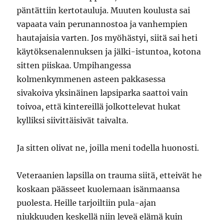
päntättiin kertotauluja. Muuten koulusta sai
vapaata vain perunannostoa ja vanhempien
hautajaisia varten. Jos myöhästyi, siitä sai heti
käytöksenalennuksen ja jälki-istuntoa, kotona
sitten piiskaa. Umpihangessa
kolmenkymmenen asteen pakkasessa
sivakoiva yksinäinen lapsiparka saattoi vain
toivoa, että kintereillä jolkottelevat hukat
kylliksi siivittäisivät taivalta.
Ja sitten olivat ne, joilla meni todella huonosti.
Veteraanien lapsilla on trauma siitä, etteivät he
koskaan päässeet kuolemaan isänmaansa
puolesta. Heille tarjoiltiin pula-ajan
niukkuuden keskellä niin leveä elämä kuin