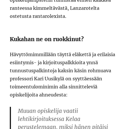
opiskelijahipsterin tunnistaa ennen kaikkea
ranteessa kimmeltävästä, Lanzarotelta
ostetusta rantarolexista.
Kukahan ne on ruokkinut?
Hävyttömimmillään täyttä eläkettä ja erilaisia
esiintymis- ja kirjoituspalkkioita ynnä
tunnustuspalkintoja kaksin käsin rohmuava
professori Kari Uusikylä on syyttäessään
toimeentulominimin alla sinnitteleviä
opiskelijoita ahneudesta:
Muuan opiskelija vaatii
lehtikirjoituksessa Kelaa
perustelemaan, miksi hänen pitäisi