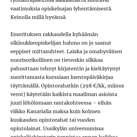
työnantajaleirissä lakkaamatta suoltavat
vaatimuksia opiskeluajan lyhentämisestä.
Keinolla millä hyvänsä.
Emerituksen rakkaudella kyhäämän
olkinukkeopiskelijan hahmo on jo saanut
eeppiset mittasuhteet. Laiska ja omahyväinen
nuorisorikollinen on tietenkin silkkaa
pahuuttaan tehnyt kirjatentin ja kieltäytynyt
suorittamasta kurssiaan luentopäiväkirjaa
täyttämällä. Opintorahatkin (298 €/kk, miinus
verot) käytetään kaikista maailman asioista
juuri löhölomaan rantakohteessa – eihän
viikko Kanarialla maksa kuin kolmen
kuukauden opintorahat tai vuoden
opintolainat. Uusikylän universumissa