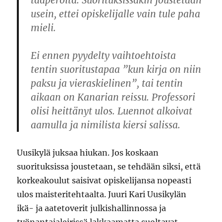
taaperoita. Suorituksissakin joustetaan
usein, ettei opiskelijalle vain tule paha
mieli.
Ei ennen pyydelty vaihtoehtoista
tentin suoritustapaa ”kun kirja on niin
paksu ja vieraskielinen”, tai tentin
aikaan on Kanarian reissu. Professori
olisi heittänyt ulos. Luennot alkoivat
aamulla ja nimilista kiersi salissa.
Uusikylä juksaa hiukan. Jos koskaan
suorituksissa joustetaan, se tehdään siksi, että
korkeakoulut saisivat opiskelijansa nopeasti
ulos maisteritehtaalta. Juuri Kari Uusikylän
ikä- ja aatetoverit julkishallinnossa ja