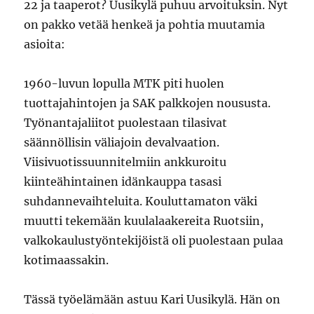
22 ja taaperot? Uusikylä puhuu arvoituksin. Nyt
on pakko vetää henkeä ja pohtia muutamia
asioita:
1960-luvun lopulla MTK piti huolen
tuottajahintojen ja SAK palkkojen noususta.
Työnantajaliitot puolestaan tilasivat
säännöllisin väliajoin devalvaation.
Viisivuotissuunnitelmiin ankkuroitu
kiinteähintainen idänkauppa tasasi
suhdannevaihteluita. Kouluttamaton väki
muutti tekemään kuulalaakereita Ruotsiin,
valkokaulustyöntekijöistä oli puolestaan pulaa
kotimaassakin.
Tässä työelämään astuu Kari Uusikylä. Hän on