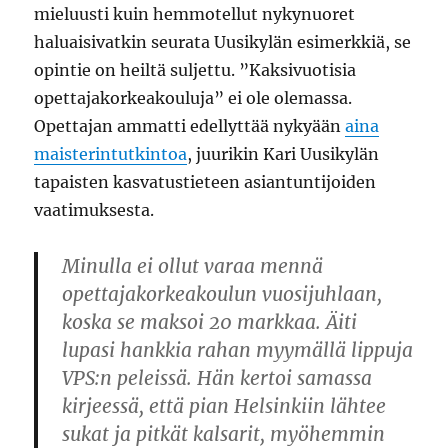
mieluusti kuin hemmotellut nykynuoret
haluaisivatkin seurata Uusikylän esimerkkiä, se
opintie on heiltä suljettu. ”Kaksivuotisia
opettajakorkeakouluja” ei ole olemassa.
Opettajan ammatti edellyttää nykyään
aina
maisterintutkintoa
, juurikin Kari Uusikylän
tapaisten kasvatustieteen asiantuntijoiden
vaatimuksesta.
Minulla ei ollut varaa mennä
opettajakorkeakoulun vuosijuhlaan,
koska se maksoi 20 markkaa. Äiti
lupasi hankkia rahan myymällä lippuja
VPS:n peleissä. Hän kertoi samassa
kirjeessä, että pian Helsinkiin lähtee
sukat ja pitkät kalsarit, myöhemmin