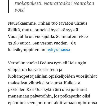
ruokapaketti. Naurattaako? Naurakaa
pois!
Naurakaamme. Onhan tuo tavaton uhraus
äidiltä, mutta onneksi hyvästä syystä.
Vuosijuhla on vuosijuhla. Se muuten tekee
32,69 euroa. Sen verran vuoden -65
kaksikymppinen on
nykyrahassa
.
Vertailun vuoksi Peduca ry:n eli Helsingin
yliopiston kasvatustieteen ja
luokanopettajalinjan opiskelijoiden vuosijuhlat
maksoivat viimeksi 60 euroa. Kaikesta
päätellen Kari Uusikylän äiti olisi joutunut
menemään päivätöihin, jos poikaparka olisi
epäonnekseen joutunut aloittamaan opintonsa