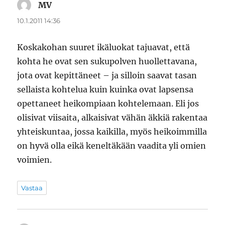
MV
sanoo:
10.1.2011 14:36
Koskakohan suuret ikäluokat tajuavat, että
kohta he ovat sen sukupolven huollettavana,
jota ovat kepittäneet – ja silloin saavat tasan
sellaista kohtelua kuin kuinka ovat lapsensa
opettaneet heikompiaan kohtelemaan. Eli jos
olisivat viisaita, alkaisivat vähän äkkiä rakentaa
yhteiskuntaa, jossa kaikilla, myös heikoimmilla
on hyvä olla eikä keneltäkään vaadita yli omien
voimien.
Vastaa