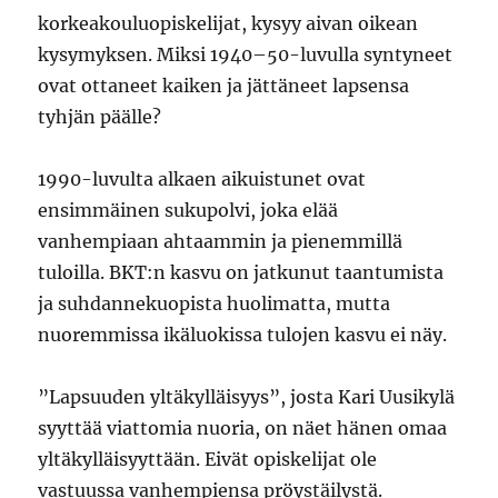
korkeakouluopiskelijat, kysyy aivan oikean
kysymyksen. Miksi 1940–50-luvulla syntyneet
ovat ottaneet kaiken ja jättäneet lapsensa
tyhjän päälle?
1990-luvulta alkaen aikuistunet ovat
ensimmäinen sukupolvi, joka elää
vanhempiaan ahtaammin ja pienemmillä
tuloilla. BKT:n kasvu on jatkunut taantumista
ja suhdannekuopista huolimatta, mutta
nuoremmissa ikäluokissa tulojen kasvu ei näy.
”Lapsuuden yltäkylläisyys”, josta Kari Uusikylä
syyttää viattomia nuoria, on näet hänen omaa
yltäkylläisyyttään. Eivät opiskelijat ole
vastuussa vanhempiensa pröystäilystä.