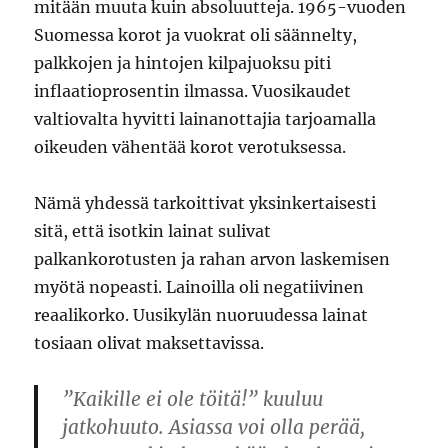
mitään muuta kuin absoluutteja. 1965-vuoden
Suomessa korot ja vuokrat oli säännelty,
palkkojen ja hintojen kilpajuoksu piti
inflaatioprosentin ilmassa. Vuosikaudet
valtiovalta hyvitti lainanottajia tarjoamalla
oikeuden vähentää korot verotuksessa.
Nämä yhdessä tarkoittivat yksinkertaisesti
sitä, että isotkin lainat sulivat
palkankorotusten ja rahan arvon laskemisen
myötä nopeasti. Lainoilla oli negatiivinen
reaalikorko. Uusikylän nuoruudessa lainat
tosiaan olivat maksettavissa.
”Kaikille ei ole töitä!” kuuluu
jatkohuuto. Asiassa voi olla perää,