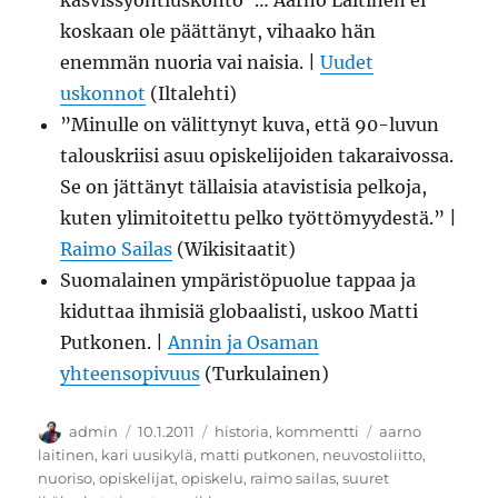
kasvissyöntiuskonto”… Aarno Laitinen ei
koskaan ole päättänyt, vihaako hän
enemmän nuoria vai naisia. |
Uudet
uskonnot
(Iltalehti)
”Minulle on välittynyt kuva, että 90-luvun
talouskriisi asuu opiskelijoiden takaraivossa.
Se on jättänyt tällaisia atavistisia pelkoja,
kuten ylimitoitettu pelko työttömyydestä.” |
Raimo Sailas
(Wikisitaatit)
Suomalainen ympäristöpuolue tappaa ja
kiduttaa ihmisiä globaalisti, uskoo Matti
Putkonen. |
Annin ja Osaman
yhteensopivuus
(Turkulainen)
Kirjoittaja
Julkaistu
Kategoriat
Avainsanat
admin
10.1.2011
historia
,
kommentti
aarno
laitinen
,
kari uusikylä
,
matti putkonen
,
neuvostoliitto
,
nuoriso
,
opiskelijat
,
opiskelu
,
raimo sailas
,
suuret