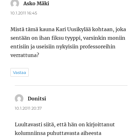
Asko Mäki
sanoo:
10.1.2011 16:45
Mistä tämä kauna Kari Uusikylää kohtaan, joka
sentään on ihan fiksu tyyppi, varsinkin moniin
entisiin ja useisiin nykyisiin professoreihin
verrattuna?
Vastaa
Donitsi
sanoo:
10.1.2011 20:37
Luultavasti siitä, että hän on kirjoittanut
kolumniinsa puhuttavasta aiheesta