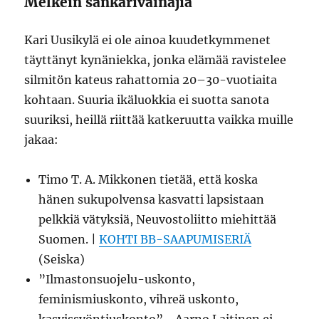
Melkein sankarivainajia
Kari Uusikylä ei ole ainoa kuudetkymmenet
täyttänyt kynäniekka, jonka elämää ravistelee
silmitön kateus rahattomia 20–30-vuotiaita
kohtaan. Suuria ikäluokkia ei suotta sanota
suuriksi, heillä riittää katkeruutta vaikka muille
jakaa:
Timo T. A. Mikkonen tietää, että koska
hänen sukupolvensa kasvatti lapsistaan
pelkkiä vätyksiä, Neuvostoliitto miehittää
Suomen. |
KOHTI BB-SAAPUMISERIÄ
(Seiska)
”Ilmastonsuojelu-uskonto,
feminismiuskonto, vihreä uskonto,